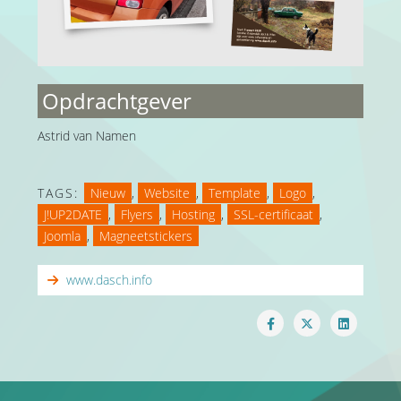
Opdrachtgever
Astrid van Namen
TAGS:
Nieuw
,
Website
,
Template
,
Logo
,
J!UP2DATE
,
Flyers
,
Hosting
,
SSL-certificaat
,
Joomla
,
Magneetstickers
www.dasch.info