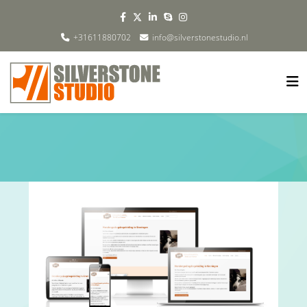
+31611880702
info@silverstonestudio.nl