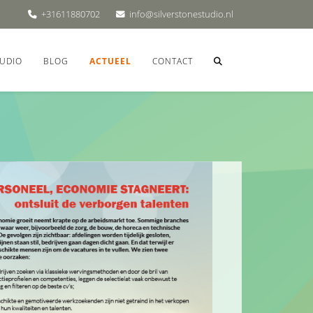
+31611880702
info@silverstonestudio.nl
UDIO
BLOG
ACTUEEL
CONTACT