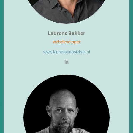
Laurens Bakker
webdeveloper
www.laurensontwikkelt.nl