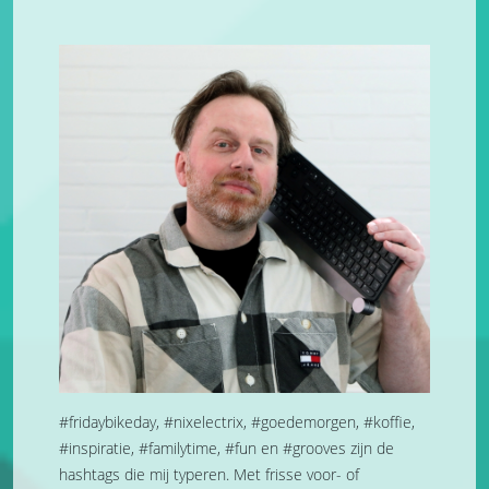
#fridaybikeday, #nixelectrix, #goedemorgen, #koffie,
#inspiratie, #familytime, #fun en #grooves zijn de
hashtags die mij typeren. Met frisse voor- of