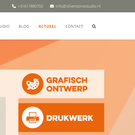
+31611880702
info@silverstonestudio.nl
UDIO
BLOG
ACTUEEL
CONTACT