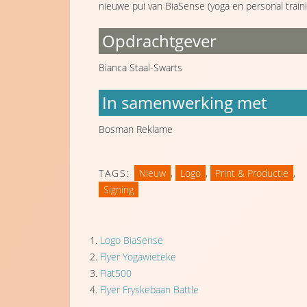
nieuwe pui van BiaSense (yoga en personal traini
Opdrachtgever
Bianca Staal-Swarts
In samenwerking met
Bosman Reklame
TAGS:
Nieuw
,
Logo
,
Print & Productie
,
Signing
Logo BiaSense
Flyer Yogawieteke
Fiat500
Flyer Fryskebaan Battle