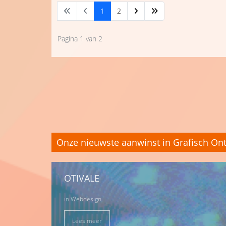
1
2
Pagina 1 van 2
Onze nieuwste aanwinst in Grafisch On
OTIVALE
in
Webdesign
Lees meer