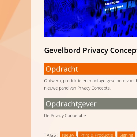
Gevelbord Privacy Concep
Opdracht
Ontwerp, produktie en montage gevelbord voor 
nieuwe pand van Privacy Concepts.
Opdrachtgever
De Privacy Coöperatie
TAGS:
Nieuw
,
Print & Productie
,
Signing