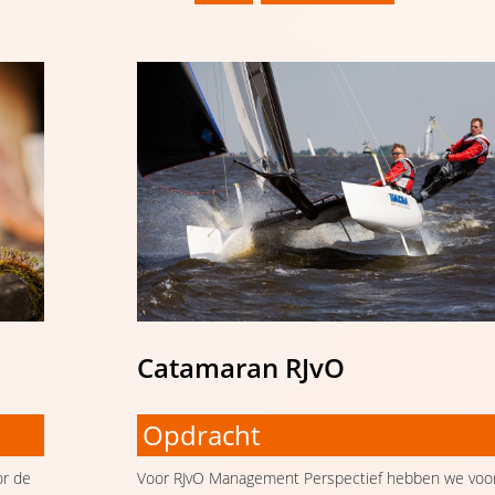
Catamaran RJvO
Opdracht
Voor RJvO Management Perspectief hebben we voo
or de