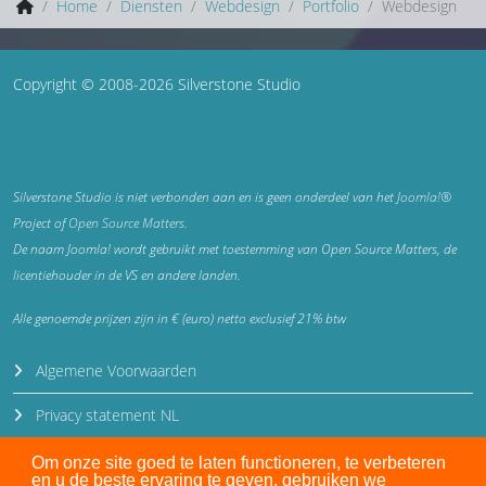
Home
Diensten
Webdesign
Portfolio
Webdesign
Copyright © 2008-2026 Silverstone Studio
Silverstone Studio is niet verbonden aan en is geen onderdeel van het
Joomla!®
Project of
Open Source Matters
.
De naam Joomla! wordt gebruikt met toestemming van Open Source Matters, de
licentiehouder in de VS en andere landen.
Alle genoemde prijzen zijn in € (euro) netto exclusief 21% btw
Algemene Voorwaarden
Privacy statement NL
Privacy statement EN
Om onze site goed te laten functioneren, te verbeteren
en u de beste ervaring te geven, gebruiken we