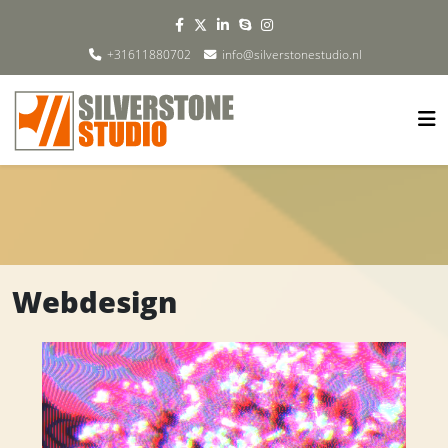
+31611880702
info@silverstonestudio.nl
Webdesign