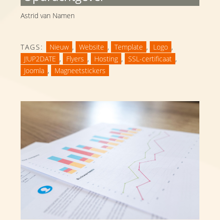
Astrid van Namen
TAGS:
Nieuw
,
Website
,
Template
,
Logo
,
J!UP2DATE
,
Flyers
,
Hosting
,
SSL-certificaat
,
Joomla
,
Magneetstickers