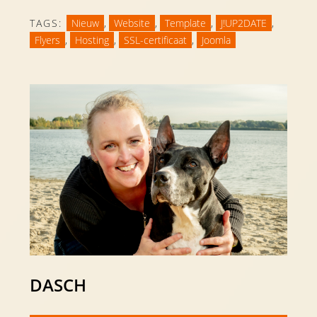
TAGS:
Nieuw
,
Website
,
Template
,
J!UP2DATE
,
Flyers
,
Hosting
,
SSL-certificaat
,
Joomla
DASCH