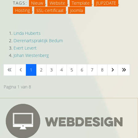
TAGS:
Nieuw
,
Website
,
Template
,
J!UP2DATE
,
Hosting
,
SSL-certificaat
,
Joomla
Linda Huberts
Dierenartspraktijk Bedum
Evert Levert
Johan Westenberg
1
2
3
4
5
6
7
8
Pagina 1 van 8