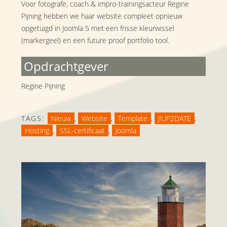
Voor fotografe, coach & impro-trainingsacteur Regine
Pijning hebben we haar website compleet opnieuw
opgetuigd in Joomla 5 met een frisse kleurwissel
(markergeel) en een future proof portfolio tool.
Opdrachtgever
Regine Pijning
TAGS:
Nieuw
,
Website
,
Template
,
J!UP2DATE
,
Hosting
,
SSL-certificaat
,
Joomla