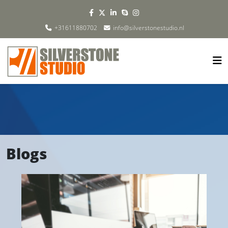
+31611880702
info@silverstonestudio.nl
Blogs