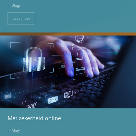
in
Blogs
Lees meer
Met zekerheid online
in
Blogs