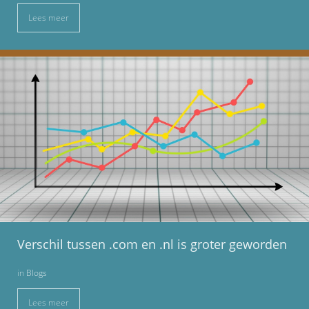
Lees meer
Verschil tussen .com en .nl is groter geworden
in
Blogs
Lees meer