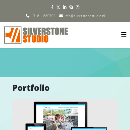
+31611880702
info@silverstonestudio.nl
Portfolio