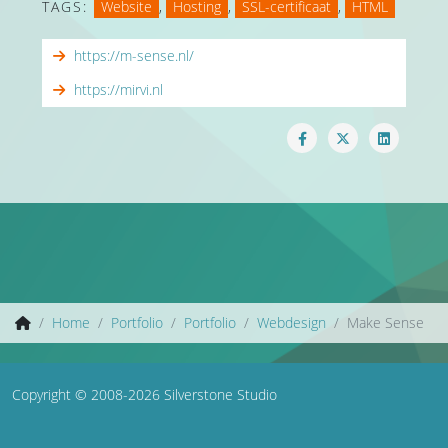
TAGS:
Website
,
Hosting
,
SSL-certificaat
,
HTML
https://m-sense.nl/
https://mirvi.nl
Home
Portfolio
Portfolio
Webdesign
Make Sense
Copyright © 2008-2026 Silverstone Studio