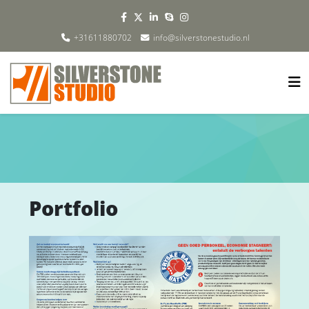
+31611880702
info@silverstonestudio.nl
Portfolio