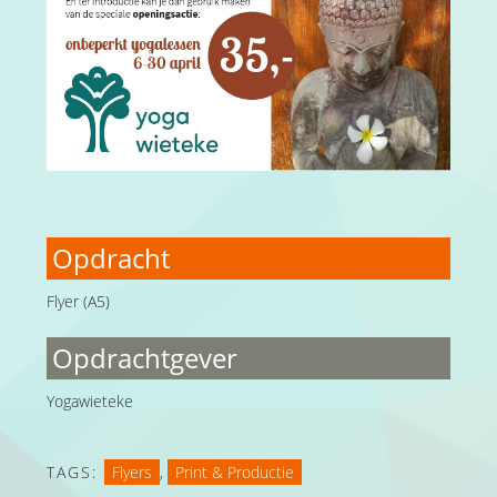
Opdracht
Flyer (A5)
Opdrachtgever
Yogawieteke
TAGS:
Flyers
,
Print & Productie