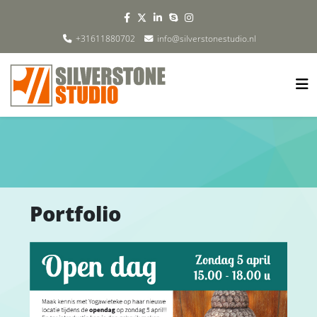
+31611880702
info@silverstonestudio.nl
Portfolio