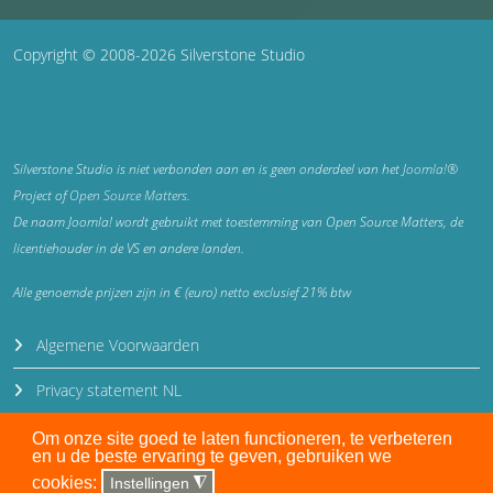
Copyright © 2008-2026 Silverstone Studio
Silverstone Studio is niet verbonden aan en is geen onderdeel van het
Joomla!®
Project of
Open Source Matters
.
De naam Joomla! wordt gebruikt met toestemming van Open Source Matters, de
licentiehouder in de VS en andere landen.
Alle genoemde prijzen zijn in € (euro) netto exclusief 21% btw
Algemene Voorwaarden
Privacy statement NL
Privacy statement EN
Om onze site goed te laten functioneren, te verbeteren
en u de beste ervaring te geven, gebruiken we
Disclaimer
cookies:
Instellingen
◮