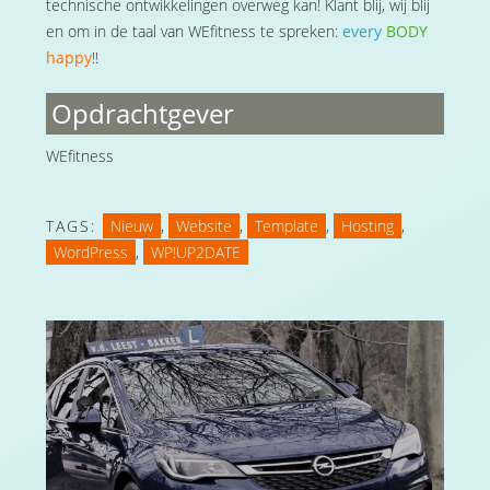
technische ontwikkelingen overweg kan! Klant blij, wij blij
en om in de taal van WEfitness te spreken:
every
BODY
happy
!!
Opdrachtgever
WEfitness
TAGS:
Nieuw
,
Website
,
Template
,
Hosting
,
WordPress
,
WP!UP2DATE