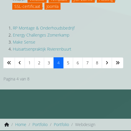
SSL-certificaat
,
Joomla
RP Montage & Onderhoudsbedrijf
Energy Challenges Zomerkamp
Make Sense
Huisartsenpraktijk Rivierenbuurt
1
2
3
4
5
6
7
8
Pagina 4 van 8
Home
Portfolio
Portfolio
Webdesign