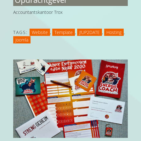
Accountantskantoor Trox
TAGS:
Website
,
Template
,
J!UP2DATE
,
Hosting
,
Joomla