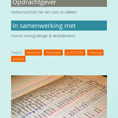
Opdrachtgever
Verkeersschool Van der Lees en Bakker
In samenwerking met
Yvonne Hoving (design & development)
TAGS:
Website
,
Template
,
J!UP2DATE
,
Hosting
,
Joomla