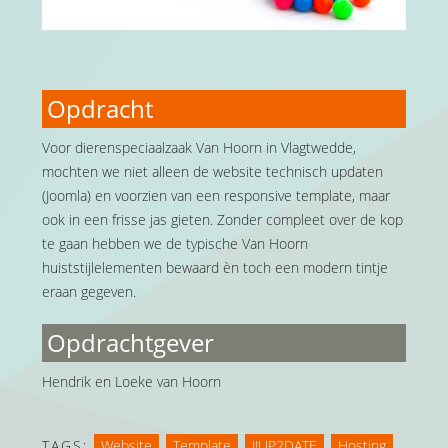
Opdracht
Voor dierenspeciaalzaak Van Hoorn in Vlagtwedde,
mochten we niet alleen de website technisch updaten
(Joomla) en voorzien van een responsive template, maar
ook in een frisse jas gieten. Zonder compleet over de kop
te gaan hebben we de typische Van Hoorn
huiststijlelementen bewaard èn toch een modern tintje
eraan gegeven.
Opdrachtgever
Hendrik en Loeke van Hoorn
TAGS:
Website
,
Template
,
J!UP2DATE
,
Hosting
,