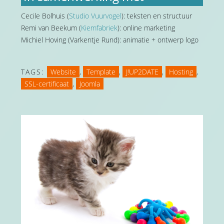
Cecile Bolhuis (
Studio Vuurvogel
): teksten en structuur
Remi van Beekum (
Kiemfabriek
): online marketing
Michiel Hoving (Varkentje Rund): animatie + ontwerp logo
TAGS:
Website
,
Template
,
J!UP2DATE
,
Hosting
,
SSL-certificaat
,
Joomla