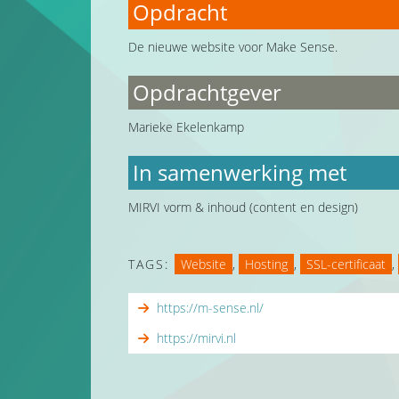
Opdracht
De nieuwe website voor Make Sense.
Opdrachtgever
Marieke Ekelenkamp
In samenwerking met
MIRVI vorm & inhoud (content en design)
TAGS:
Website
,
Hosting
,
SSL-certificaat
,
https://m-sense.nl/
https://mirvi.nl