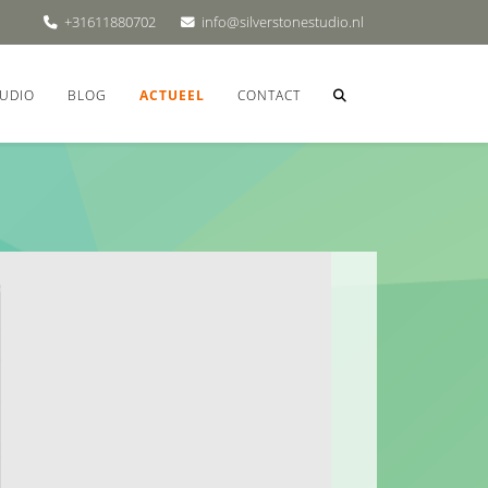
+31611880702
info@silverstonestudio.nl
UDIO
BLOG
ACTUEEL
CONTACT