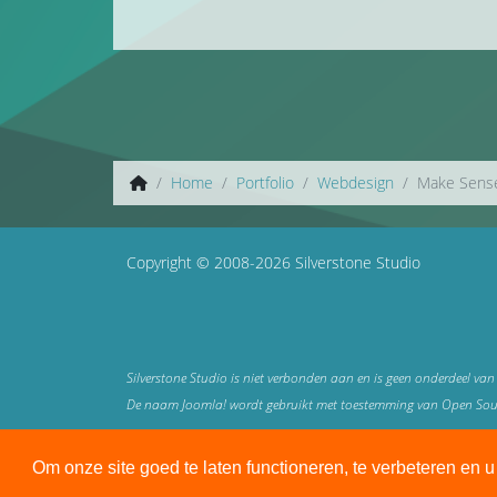
Home
Portfolio
Webdesign
Make Sens
Copyright © 2008-2026 Silverstone Studio
Silverstone Studio is niet verbonden aan en is geen onderdeel van
De naam Joomla! wordt gebruikt met toestemming van Open Source
Alle genoemde prijzen zijn in € (euro) netto exclusief 21% btw
Om onze site goed te laten functioneren, te verbeteren en 