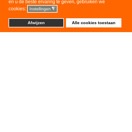
en u de beste ervaring te geven, gebruiken we
cookies:
Instellingen
◮
Afwijzen
Alle cookies toestaan
19 JANUARI 2026
DASCH
Lees meer