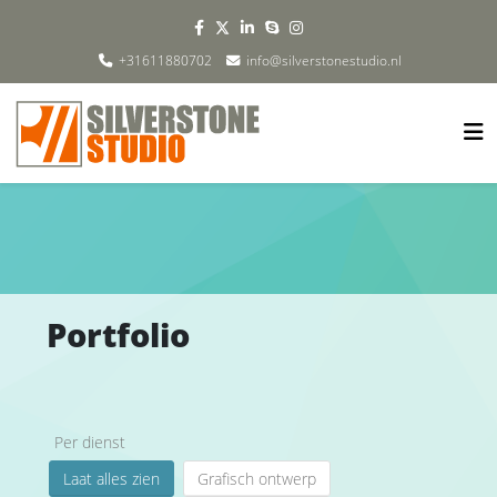
+31611880702
info@silverstonestudio.nl
Portfolio
Per dienst
Laat alles zien
Grafisch ontwerp