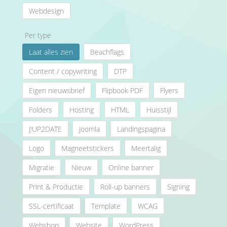
Webdesign
Per type
Laat alles zien
Beachflags
Content / copywriting
DTP
Eigen nieuwsbrief
Flipbook PDF
Flyers
Folders
Hosting
HTML
Huisstijl
J!UP2DATE
Joomla
Landingspagina
Logo
Magneetstickers
Meertalig
Migratie
Nieuw
Online banner
Print & Productie
Roll-up banners
Signing
SSL-certificaat
Template
WCAG
Webshop
Website
WordPress