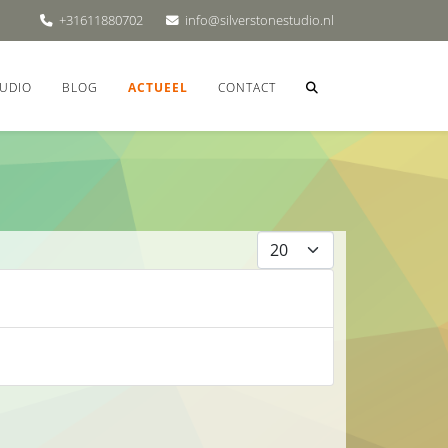
+31611880702
info@silverstonestudio.nl
UDIO
BLOG
ACTUEEL
CONTACT
Toon #