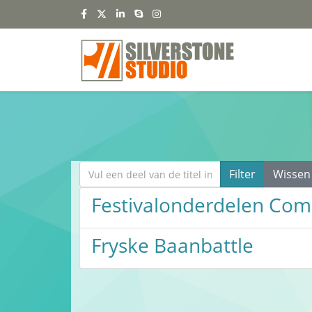
Vul een deel van de titel in
Filter
Wissen
Festivalonderdelen Com
Fryske Baanbattle