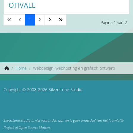
OTIVALE
1
2
Pagina 1 van 2
Home
Webdesign, webhosting en grafisch ontwerp
Copyright © 2008-2026 Silverstone Studio
Silverstone Studio is niet verbonden aan en is geen onderdeel van het
Joomla!®
Project of
Open Source Matters
.