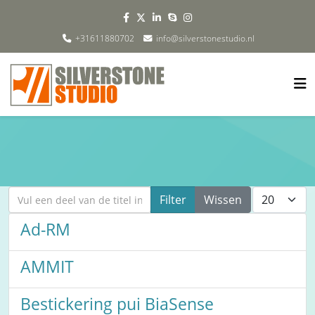
+31611880702
info@silverstonestudio.nl
Vul een deel van de titel in
Toon #
Filter
Wissen
Ad-RM
AMMIT
Bestickering pui BiaSense