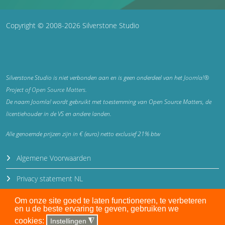
Copyright © 2008-2026 Silverstone Studio
Silverstone Studio is niet verbonden aan en is geen onderdeel van het
Joomla!®
Project of
Open Source Matters
.
De naam Joomla! wordt gebruikt met toestemming van Open Source Matters, de
licentiehouder in de VS en andere landen.
Alle genoemde prijzen zijn in € (euro) netto exclusief 21% btw
Algemene Voorwaarden
Privacy statement NL
Privacy statement EN
Om onze site goed te laten functioneren, te verbeteren
en u de beste ervaring te geven, gebruiken we
Disclaimer
cookies:
Instellingen
◮