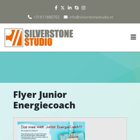
+31611880702
info@silverstonestudio.nl
Flyer Junior
Energiecoach