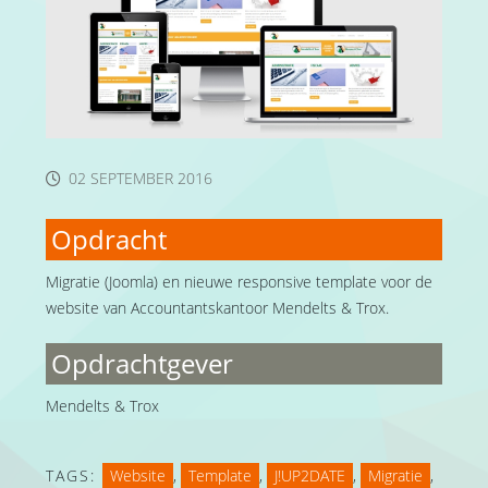
02 SEPTEMBER 2016
Opdracht
Migratie (Joomla) en nieuwe responsive template voor de
website van Accountantskantoor Mendelts & Trox.
Opdrachtgever
Mendelts & Trox
TAGS:
Website
,
Template
,
J!UP2DATE
,
Migratie
,