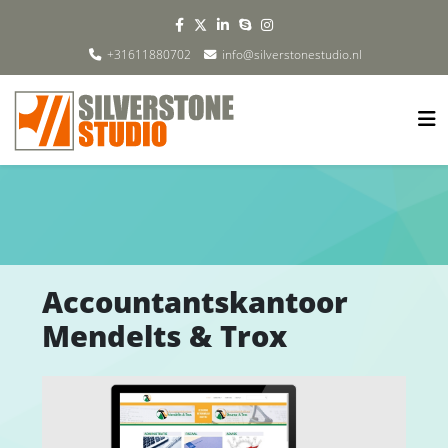
+31611880702
info@silverstonestudio.nl
Accountantskantoor
Mendelts & Trox