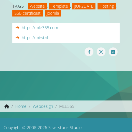
TAGS:
Website
,
Template
,
J!UP2DATE
,
Hosting
,
SSL-certificaat
,
Joomla
https://mle365.com
https://mirvi.nl
Home
Webdesign
MLE365
Copyright © 2008-2026 Silverstone Studio