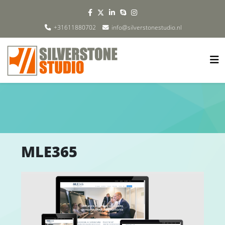
+31611880702
info@silverstonestudio.nl
MLE365