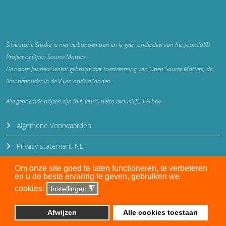
Silverstone Studio is niet verbonden aan en is geen onderdeel van het
Joomla!®
Project of
Open Source Matters
.
De naam Joomla! wordt gebruikt met toestemming van Open Source Matters, de
licentiehouder in de VS en andere landen.
Alle genoemde prijzen zijn in € (euro) netto exclusief 21% btw
Algemene Voorwaarden
Privacy statement NL
Privacy statement EN
Om onze site goed te laten functioneren, te verbeteren
en u de beste ervaring te geven, gebruiken we
Disclaimer
cookies:
Instellingen
◮
Auteursrecht en gebruiksrecht
Afwijzen
Alle cookies toestaan