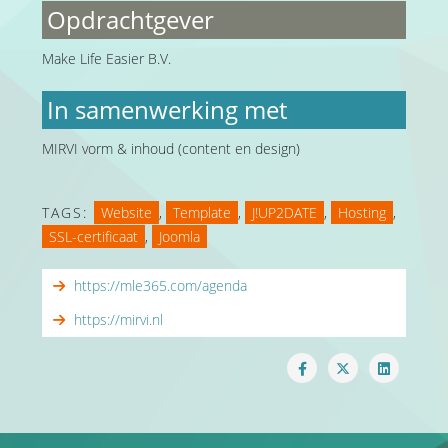
Opdrachtgever
Make Life Easier B.V.
In samenwerking met
MIRVI vorm & inhoud (content en design)
TAGS:
Website
,
Template
,
J!UP2DATE
,
Hosting
,
SSL-certificaat
,
Joomla
https://mle365.com/agenda
https://mirvi.nl