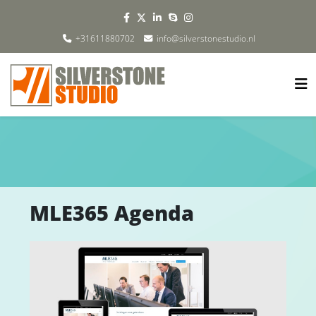
+31611880702
info@silverstonestudio.nl
MLE365 Agenda