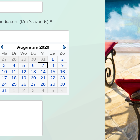
inddatum (t/m 's avonds) *
Augustus 2026
Ma
Di
Wo
Do
Vr
Za
Zo
27
28
29
30
31
1
2
3
4
5
6
7
8
9
10
11
12
13
14
15
16
17
18
19
20
21
22
23
24
25
26
27
28
29
30
31
1
2
3
4
5
6