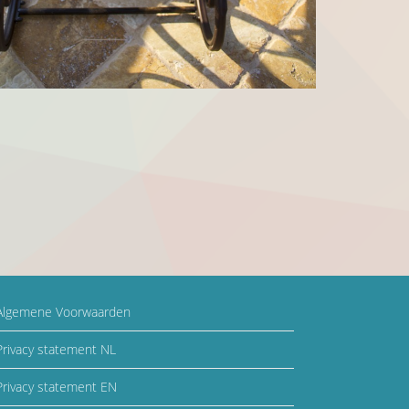
lgemene Voorwaarden
rivacy statement NL
rivacy statement EN