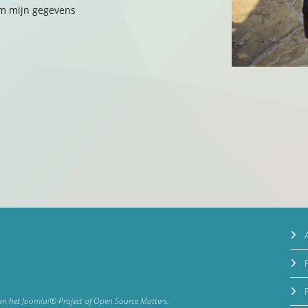
om mijn gegevens
A
P
P
van het
Joomla!®
Project of
Open Source Matters
.