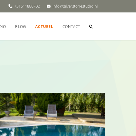
+31611880702
info@silverstonestudio.nl
DIO
BLOG
ACTUEEL
CONTACT