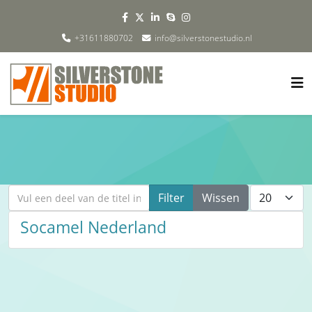
+31611880702
info@silverstonestudio.nl
Vul een deel van de titel in
Toon #
Filter
Wissen
Socamel Nederland