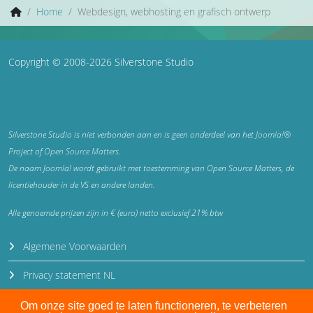
Home
Webdesign, webhosting en grafisch ontwerp
Copyright © 2008-2026 Silverstone Studio
Silverstone Studio is niet verbonden aan en is geen onderdeel van het
Joomla!®
Project of
Open Source Matters
.
De naam Joomla! wordt gebruikt met toestemming van Open Source Matters, de
licentiehouder in de VS en andere landen.
Alle genoemde prijzen zijn in € (euro) netto exclusief 21% btw
Algemene Voorwaarden
Privacy statement NL
Privacy statement EN
Om onze site goed te laten functioneren, te verbeteren