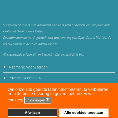
Silverstone Studio is niet verbonden aan en is geen onderdeel van het
Joomla!®
Project of
Open Source Matters
.
De naam Joomla! wordt gebruikt met toestemming van Open Source Matters, de
licentiehouder in de VS en andere landen.
Alle genoemde prijzen zijn in € (euro) netto exclusief 21% btw
Algemene Voorwaarden
Privacy statement NL
Privacy statement EN
Om onze site goed te laten functioneren, te verbeteren
en u de beste ervaring te geven, gebruiken we
Disclaimer
cookies:
Instellingen
◮
Auteursrecht en gebruiksrecht
Afwijzen
Alle cookies toestaan