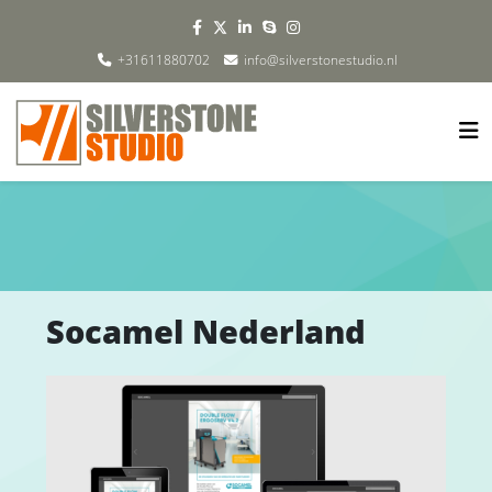
+31611880702
info@silverstonestudio.nl
Socamel Nederland