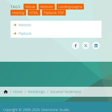
TAGS:
Nieuw
,
Website
,
Landingspagina
,
Hosting
,
HTML
,
Flipbook PDF
Website
Flipbook
Home
Webdesign
Socamel Nederland
Copyright © 2008-2026 Silverstone Studio