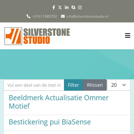
+31611880702
info@silverstonestudio.nl
Vul een deel van de titel in
Toon #
Filter
Wissen
Beeldmerk Actualisatie Ommer
Motief
Bestickering pui BiaSense