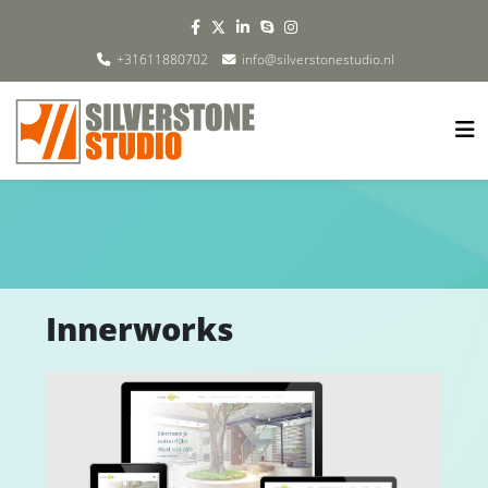
+31611880702
info@silverstonestudio.nl
Innerworks