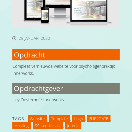
29 JANUARI 2020
Opdracht
Compleet vernieuwde website voor psychologenpraktijk
Innerworks.
Opdrachtgever
Lidy Oosterhof / Innerworks
TAGS:
Website
,
Template
,
Logo
,
J!UP2DATE
,
Hosting
,
SSL-certificaat
,
Joomla