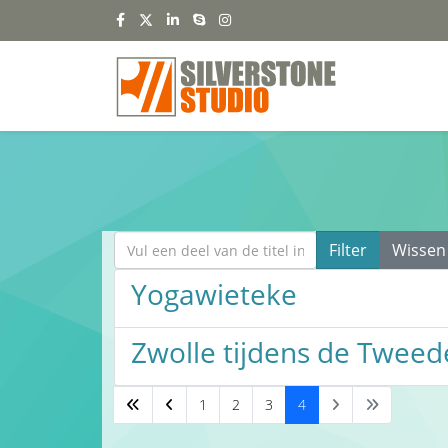
Vul een deel van de titel in
Filter
Wissen
Yogawieteke
Zwolle tijdens de Twee
1
2
3
4