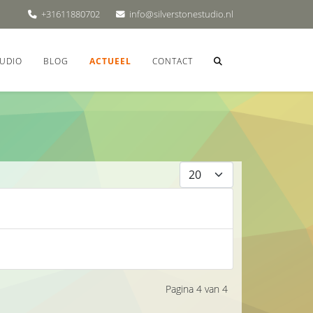
+31611880702
info@silverstonestudio.nl
UDIO
BLOG
ACTUEEL
CONTACT
Toon #
Pagina 4 van 4