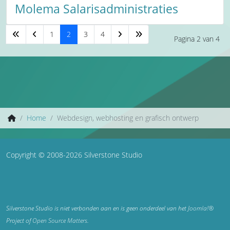
Molema Salarisadministraties
1
2
3
4
Pagina 2 van 4
Home
Webdesign, webhosting en grafisch ontwerp
Copyright © 2008-2026 Silverstone Studio
Silverstone Studio is niet verbonden aan en is geen onderdeel van het
Joomla!®
Project of
Open Source Matters
.