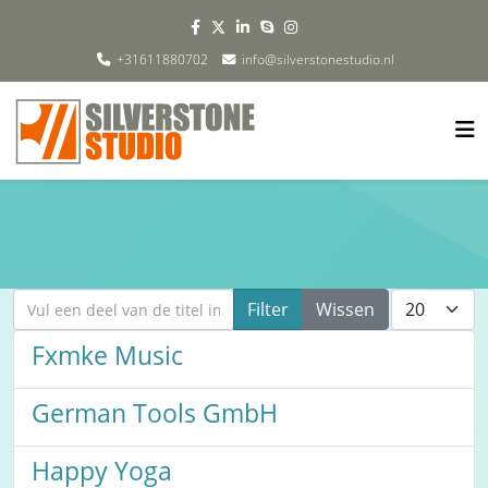
+31611880702
info@silverstonestudio.nl
Vul een deel van de titel in
Toon #
Filter
Wissen
Fxmke Music
German Tools GmbH
Happy Yoga