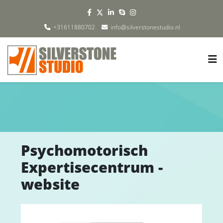
+31611880702
info@silverstonestudio.nl
Psychomotorisch
Expertisecentrum -
website