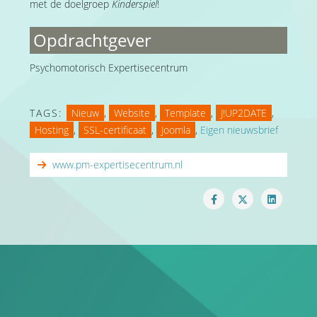
met de doelgroep
Kinderspiel
!
Opdrachtgever
Psychomotorisch Expertisecentrum
TAGS:
Nieuw
,
Website
,
Template
,
J!UP2DATE
,
Hosting
,
SSL-certificaat
,
Joomla
,
Eigen nieuwsbrief
www.pm-expertisecentrum.nl