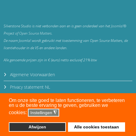
Silverstone Studio is niet verbonden aan en is geen onderdeel van het
Joomla!®
Project of
Open Source Matters
.
De naam Joomla! wordt gebruikt met toestemming van Open Source Matters, de
licentiehouder in de VS en andere landen.
Alle genoemde prijzen zijn in € (euro) netto exclusief 21% btw
Algemene Voorwaarden
Privacy statement NL
Privacy statement EN
Om onze site goed te laten functioneren, te verbeteren
en u de beste ervaring te geven, gebruiken we
Disclaimer
cookies:
Instellingen
◮
Auteursrecht en gebruiksrecht
Afwijzen
Alle cookies toestaan