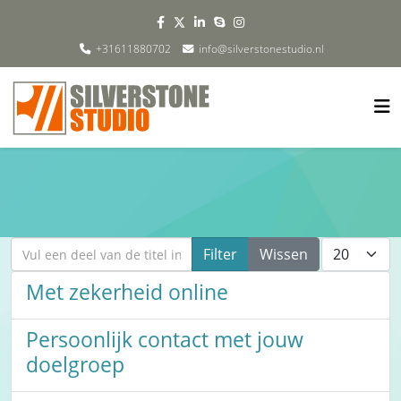
+31611880702
info@silverstonestudio.nl
Vul een deel van de titel in
Toon #
Filter
Wissen
Met zekerheid online
Persoonlijk contact met jouw
doelgroep