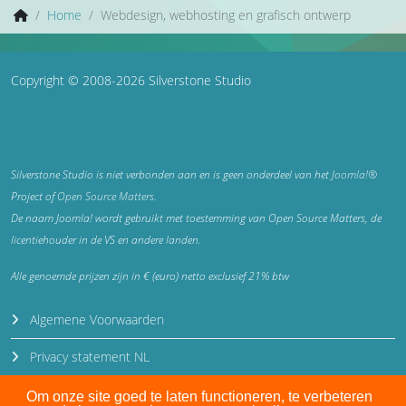
Home
Webdesign, webhosting en grafisch ontwerp
Copyright © 2008-2026 Silverstone Studio
Silverstone Studio is niet verbonden aan en is geen onderdeel van het
Joomla!®
Project of
Open Source Matters
.
De naam Joomla! wordt gebruikt met toestemming van Open Source Matters, de
licentiehouder in de VS en andere landen.
Alle genoemde prijzen zijn in € (euro) netto exclusief 21% btw
Algemene Voorwaarden
Privacy statement NL
Privacy statement EN
Om onze site goed te laten functioneren, te verbeteren